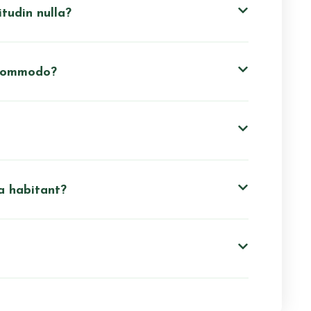
itudin nulla?
m commodo?
a habitant?