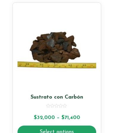
Sustrato con Carbón
Rated
0
$
32,000
–
$
71,400
out
of
5
Select options