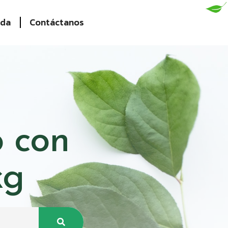
nda
Contáctanos
o con
kg