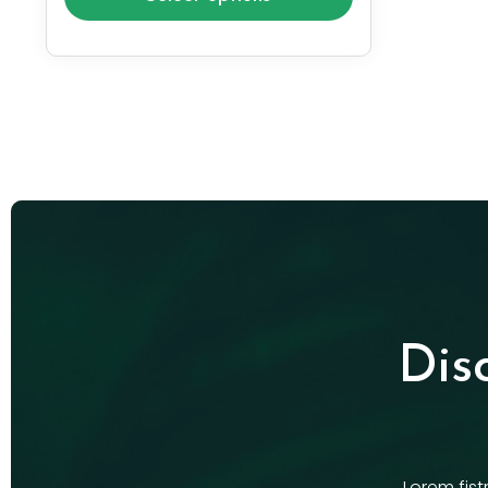
Dis
Lorem fist