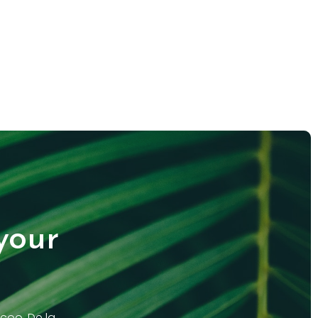
your
rcoo. De la