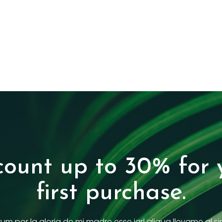
count up to 30% for 
first purchase.
rum por la gloria de mi madre esse jarl aliqua llevame al si