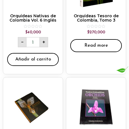
Orquídeas Nativas de
Orquídeas Tesoro de
Colombia Vol. 6 Inglés
Colombia, Tomo 3
Rated
Rated
$
40,000
$
270,000
0
0
out
out
-
+
of
of
Read more
5
5
Añadir al carrito