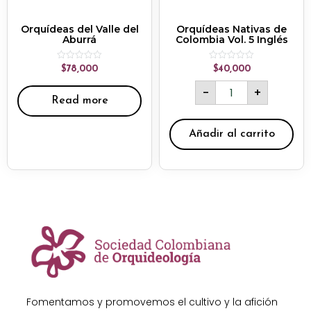
Orquídeas del Valle del
Orquídeas Nativas de
Aburrá
Colombia Vol. 5 Inglés
Rated
Rated
$
78,000
$
40,000
0
0
out
out
-
+
of
of
Read more
5
5
Añadir al carrito
Fomentamos y promovemos el cultivo y la afición