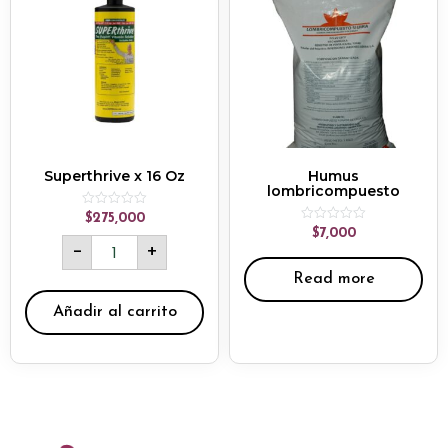
Superthrive x 16 Oz
Humus
lombricompuesto
Rated
$
275,000
0
Rated
$
7,000
out
0
-
+
of
out
5
of
Read more
5
Añadir al carrito