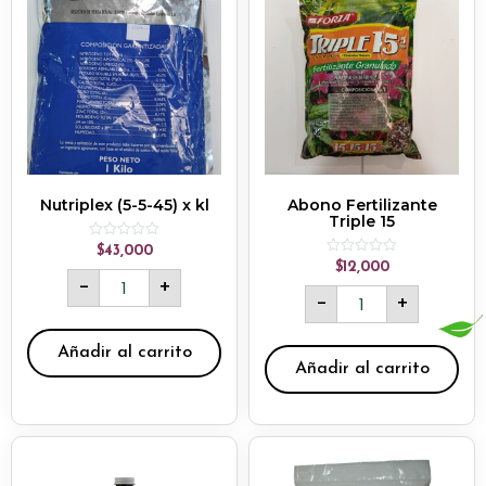
Nutriplex (5-5-45) x kl
Abono Fertilizante
Triple 15
Rated
$
43,000
0
Rated
$
12,000
out
0
-
+
of
out
-
+
5
of
5
Añadir al carrito
Añadir al carrito