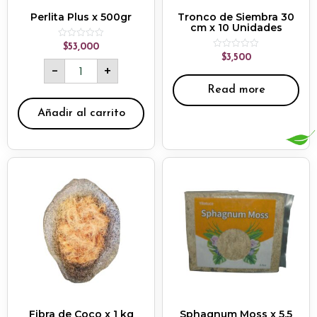
Perlita Plus x 500gr
Tronco de Siembra 30
cm x 10 Unidades
Rated
$
53,000
0
Rated
$
3,500
out
0
-
+
of
out
5
of
Read more
5
Añadir al carrito
Fibra de Coco x 1 kg
Sphagnum Moss x 5.5