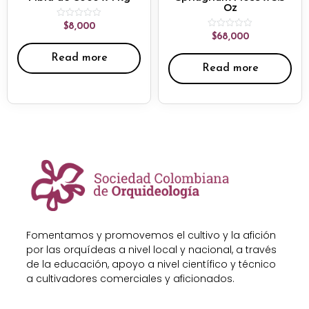
Oz
Rated
$
8,000
0
Rated
$
68,000
out
0
of
out
Read more
5
of
Read more
5
Fomentamos y promovemos el cultivo y la afición
por las orquídeas a nivel local y nacional, a través
de la educación, apoyo a nivel científico y técnico
a cultivadores comerciales y aficionados.