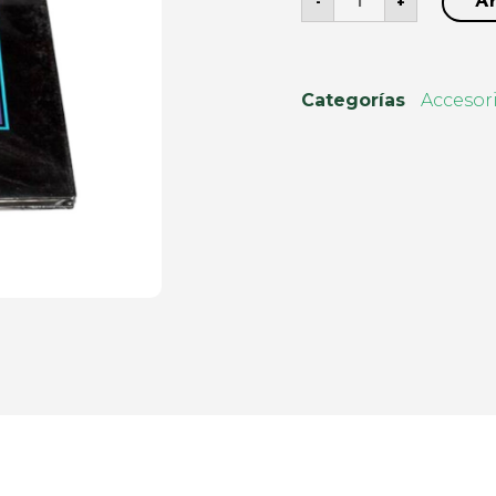
Añ
-
+
Categorías
Accesori