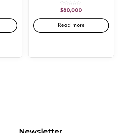
Rated
$
80,000
0
out
of
5
Read more
Newsletter