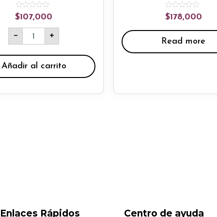
Rated
Rated
$
107,000
$
178,000
0
0
out
out
of
of
-
+
5
5
Read more
Añadir al carrito
Enlaces Rápidos
Centro de ayuda