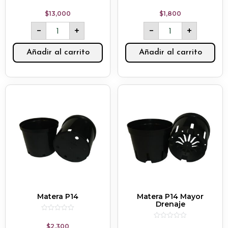
Rated
Rated
0
0
$
13,000
$
1,800
out
out
of
of
-
+
-
+
5
5
Añadir al carrito
Añadir al carrito
Matera P14
Matera P14 Mayor
Drenaje
Rated
0
Rated
$
2,300