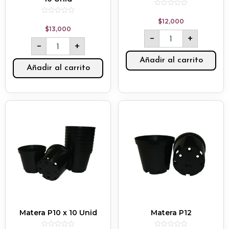
Rated
0
Rated
$
12,000
out
0
$
13,000
of
out
-
+
5
of
-
+
5
Añadir al carrito
Añadir al carrito
Matera P10 x 10 Unid
Matera P12