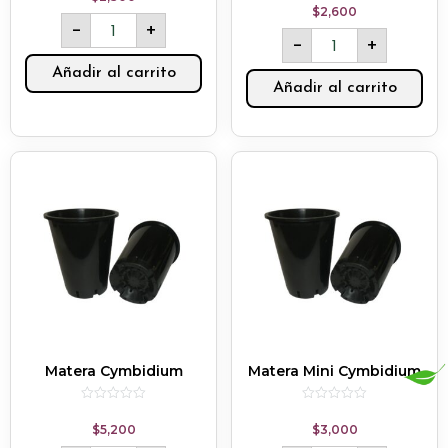
out
0
$
2,600
of
out
-
+
5
of
-
+
5
Añadir al carrito
Añadir al carrito
Matera Cymbidium
Matera Mini Cymbidium
Rated
Rated
0
0
$
5,200
$
3,000
out
out
of
of