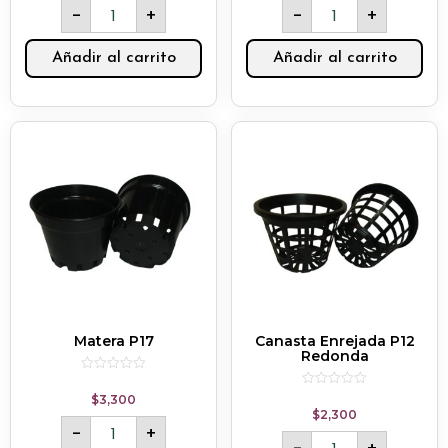
-
+
-
+
5
5
Añadir al carrito
Añadir al carrito
Matera P17
Canasta Enrejada P12
Redonda
Rated
0
Rated
$
3,300
out
0
$
2,300
of
out
-
+
5
of
5