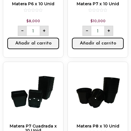
Matera P6 x 10 Unid
Matera P7 x 10 Unid
Rated
Rated
0
0
$
8,000
$
10,000
out
out
of
of
-
+
-
+
5
5
Añadir al carrito
Añadir al carrito
Matera P7 Cuadrada x
Matera P8 x 10 Unid
10 Unid