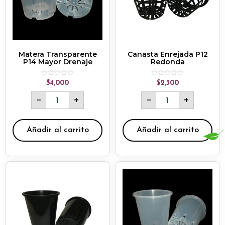
Matera Transparente
Canasta Enrejada P12
P14 Mayor Drenaje
Redonda
Rated
Rated
$
4,000
$
2,300
0
0
out
out
-
+
-
+
of
of
5
5
Añadir al carrito
Añadir al carrito