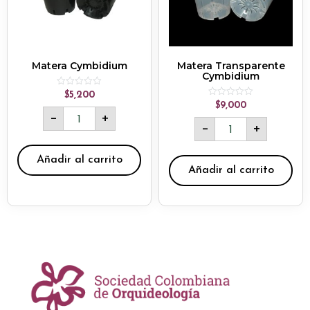
Matera Cymbidium
Matera Transparente
Cymbidium
Rated
$
5,200
0
Rated
$
9,000
out
0
-
+
of
out
-
+
5
of
5
Añadir al carrito
Añadir al carrito