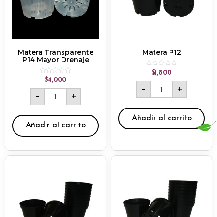
Matera Transparente
Matera P12
P14 Mayor Drenaje
Rated
$
1,800
0
Rated
$
4,000
out
0
-
+
of
out
-
+
5
of
5
Añadir al carrito
Añadir al carrito