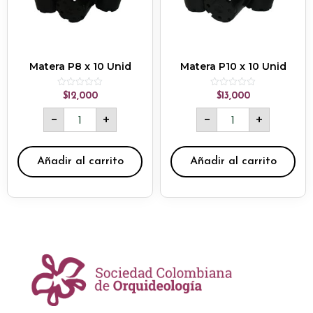
Matera P8 x 10 Unid
Matera P10 x 10 Unid
Rated
Rated
$
12,000
$
13,000
0
0
out
out
-
+
-
+
of
of
5
5
Añadir al carrito
Añadir al carrito