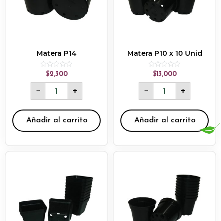
Matera P14
Matera P10 x 10 Unid
Rated
Rated
$
2,300
$
13,000
0
0
out
out
-
+
-
+
of
of
5
5
Añadir al carrito
Añadir al carrito