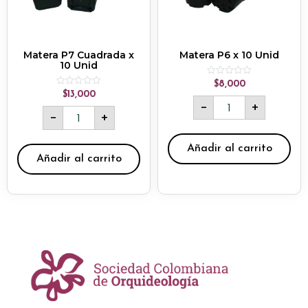
Matera P7 Cuadrada x
Matera P6 x 10 Unid
10 Unid
Rated
$
8,000
0
Rated
$
13,000
out
0
-
+
of
out
-
+
5
of
5
Añadir al carrito
Añadir al carrito