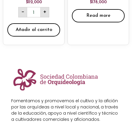
Rated
Rated
$
112,000
$
178,000
0
0
out
out
-
+
of
of
Read more
5
5
Añadir al carrito
Fomentamos y promovemos el cultivo y la afición
por las orquídeas a nivel local y nacional, a través
de la educación, apoyo a nivel científico y técnico
a cultivadores comerciales y aficionados.