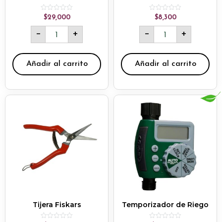
Rated
Rated
$
29,000
$
8,300
0
0
out
out
-
+
-
+
of
of
5
5
Añadir al carrito
Añadir al carrito
Tijera Fiskars
Temporizador de Riego